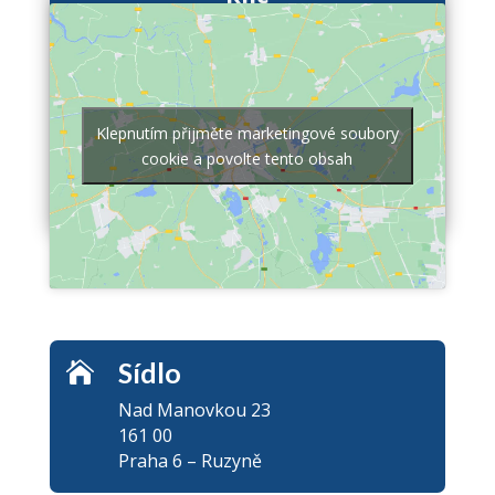
Realizujeme dle vybraného projektu,
se zárukou a s komplexním kvalitním
servisem tak, aby se klient nemusel
vůbec o nic starat a pouze se včas
Klepnutím přijměte marketingové soubory
nastěhoval.
cookie a povolte tento obsah
Sídlo

Nad Manovkou 23
161 00
Praha 6 – Ruzyně