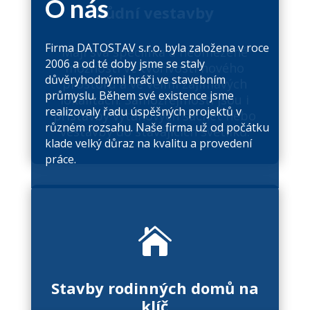
O nás
Půdní vestavby
Firma DATOSTAV s.r.o. byla založena v roce
Mají svá specifika a neomezené
2006 a od té doby jsme se staly
možnosti ve tvořivosti nového
důvěryhodnými hráči ve stavebním
prostoru a ve velmi zajímavých
průmyslu. Během své existence jsme
lokalitách. Samozřejmostí jsou i
realizovaly řadu úspěšných projektů v
přístavby výtahových šachet nebo
různém rozsahu. Naše firma už od počátku
vestavby do stávajících světlíků.
klade velký důraz na kvalitu a provedení
práce.

Stavby rodinných domů na
klíč