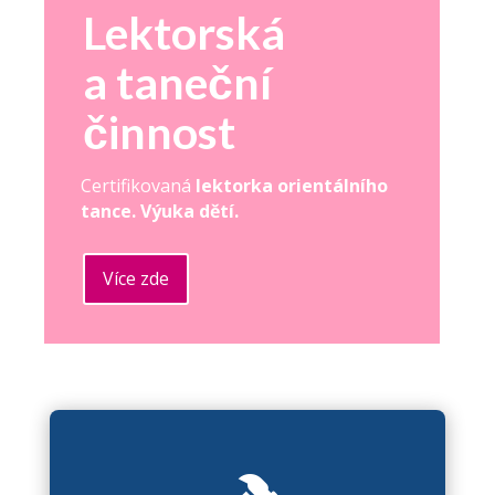
Lektorská
a taneční
činnost
Certifikovaná
lektorka orientálního
tance. Výuka dětí.
Více zde