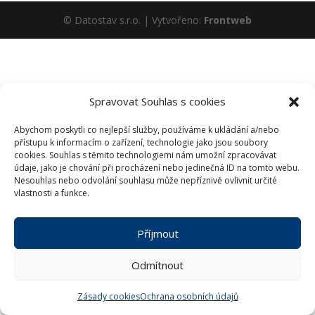
© Datostav s.r.o. | Vytvořeno:
Frontweb
Spravovat Souhlas s cookies
Abychom poskytli co nejlepší služby, používáme k ukládání a/nebo
přístupu k informacím o zařízení, technologie jako jsou soubory
cookies. Souhlas s těmito technologiemi nám umožní zpracovávat
údaje, jako je chování při procházení nebo jedinečná ID na tomto webu.
Nesouhlas nebo odvolání souhlasu může nepříznivě ovlivnit určité
vlastnosti a funkce.
Příjmout
Odmítnout
Zásady cookies
Ochrana osobních údajů